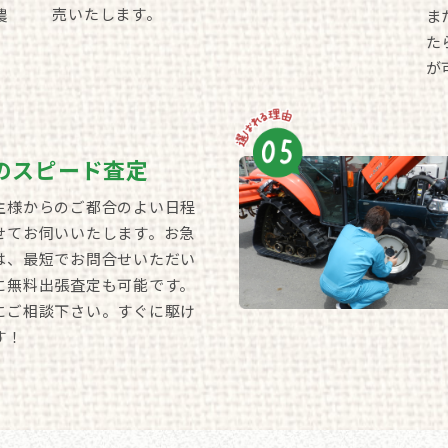
売いたします。
農
ま
。
た
が
のスピード査定
主様からのご都合のよい日程
せてお伺いいたします。お急
は、最短でお問合せいただい
に無料出張査定も可能です。
にご相談下さい。すぐに駆け
す！