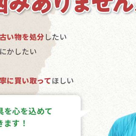
古い物を処分
したい
にかしたい
寧に買い取って
ほしい
具を心を込めて
きます！