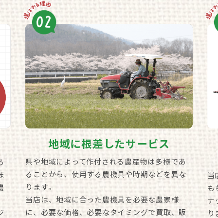
地域に根差したサービス
県や地域によって作付される農産物は多様であ
ろ
ることから、使用する農機具や時期などを異な
ま
当
ります。
農
も
当店は、地域に合った農機具を必要な農家様
ナ
に、必要な価格、必要なタイミングで買取、販
ジ
り