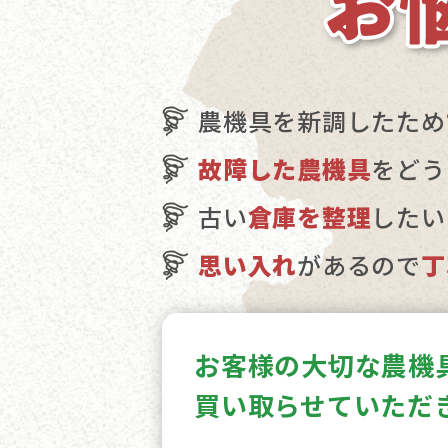
農機具を新調したため
故障した農機具
をどう
古い
倉庫を整理
したい
思い入れ
があるので
丁
お客様の大切な農機
買い取らせていただ