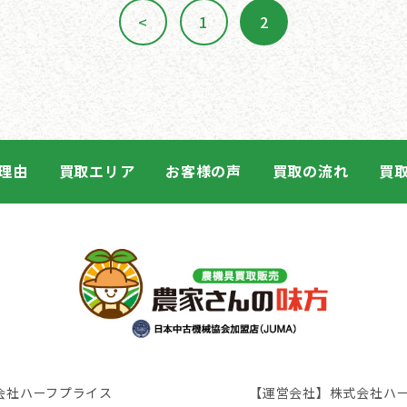
<
1
2
前の
ペー
ペー
ペー
ジへ
ジへ
ジへ
理由
買取エリア
お客様の声
買取の流れ
買
会社ハーフプライス
【運営会社】株式会社ハ