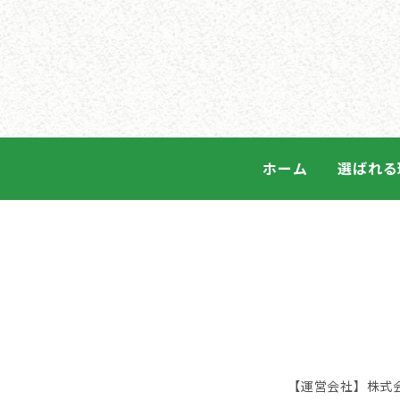
投
稿
の
ナ
ビ
ゲ
ー
シ
ホーム
選ばれる
ョ
ン
【運営会社】株式